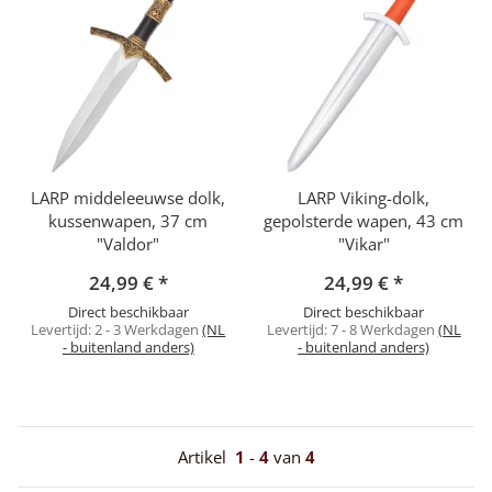
LARP middeleeuwse dolk,
LARP Viking-dolk,
kussenwapen, 37 cm
gepolsterde wapen, 43 cm
"Valdor"
"Vikar"
24,99 €
*
24,99 €
*
Direct beschikbaar
Direct beschikbaar
Levertijd:
2 - 3 Werkdagen
(NL
Levertijd:
7 - 8 Werkdagen
(NL
- buitenland anders)
- buitenland anders)
Artikel
1
-
4
van
4