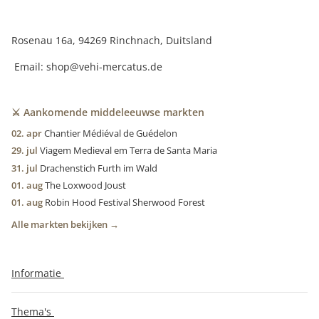
Rosenau 16a, 94269 Rinchnach, Duitsland
Email:
shop@vehi-mercatus.de
⚔️ Aankomende middeleeuwse markten
02. apr
Chantier Médiéval de Guédelon
29. jul
Viagem Medieval em Terra de Santa Maria
31. jul
Drachenstich Furth im Wald
01. aug
The Loxwood Joust
01. aug
Robin Hood Festival Sherwood Forest
Alle markten bekijken →
Informatie
Thema's