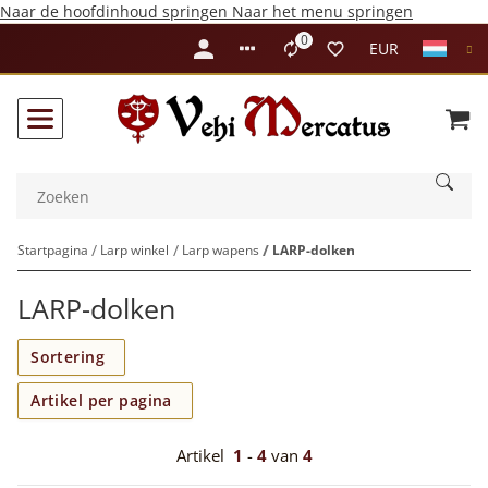
Naar de hoofdinhoud springen
Naar het menu springen
0
Liste ist leer
EUR
Startpagina
Larp winkel
Larp wapens
LARP-dolken
LARP-dolken
Sortering
Artikel per pagina
Artikel
1
-
4
van
4